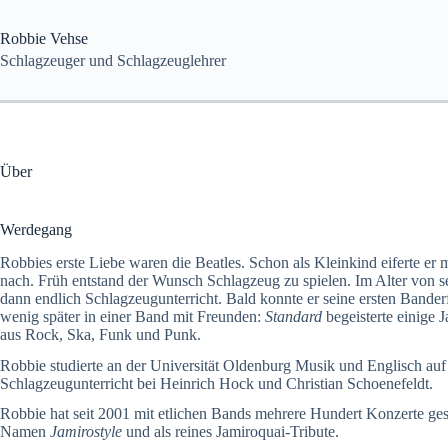
Zum
Inhalt
Robbie Vehse
springen
Schlagzeuger und Schlagzeuglehrer
Über
Werdegang
Robbies erste Liebe waren die Beatles. Schon als Kleinkind eiferte er
nach. Früh entstand der Wunsch Schlagzeug zu spielen. Im Alter von s
dann endlich Schlagzeugunterricht. Bald konnte er seine ersten Band
wenig später in einer Band mit Freunden:
Standard
begeisterte einige
aus Rock, Ska, Funk und Punk.
Robbie studierte an der Universität Oldenburg Musik und Englisch au
Schlagzeugunterricht bei Heinrich Hock und Christian Schoenefeldt.
Robbie hat seit 2001 mit etlichen Bands mehrere Hundert Konzerte ge
Namen
Jamirostyle
und als reines Jamiroquai-Tribute.